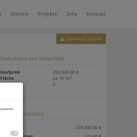
n
Service
Projekte
Jobs
Kontakt
Download Expose
Basisdaten zur Immobilie
Kaufpreis
259.000,00 €
2
Fläche
ca. 61 m
Zimmer
2
 unserer
Preisinformation
Kaufpreis:
259.000,00 €
Betriebskosten:
143,60 €