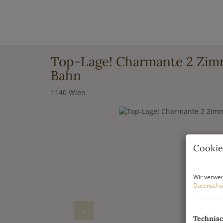
Top-Lage! Charmante 2 Zim
Bahn
1140 Wien
Cookie
Wir verwen
Datenschu
Technis