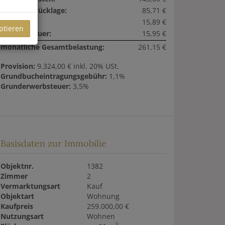
Reparaturrücklage:
85,71 €
Liftkosten:
15,89 €
ptieren
Umsatzsteuer:
15,95 €
monatliche Gesamtbelastung:
261,15 €
Provision:
9.324,00 € inkl. 20% USt.
Grundbucheintragungsgebühr:
1,1%
Grunderwerbsteuer:
3,5%
Basisdaten zur Immobilie
Objektnr.
1382
Zimmer
2
Vermarktungsart
Kauf
Objektart
Wohnung
Kaufpreis
259.000,00 €
Nutzungsart
Wohnen
2