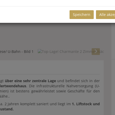
Speichern
Alle akze
ügt
über eine sehr zentrale Lage
und befindet sich in der
dertwendehaus
. Die infrastrukturelle Nahversorgung (U-
nien) ist bestens gewährleistet sowie Geschäfte für den
Nähe..
 2 Jahren komplett saniert und liegt im
1. Liftstock und
ustand.