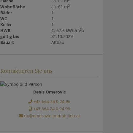
Fläche
ca. 61 m
2
Wohnfläche
ca. 61 m
Bäder
1
WC
1
Keller
1
2
HWB
C, 67.5 kWh/m
a
gültig bis
31.10.2029
Bauart
Altbau
Kontaktieren Sie uns
Denis Omerovic
+43 664 24 0 24 96
+43 664 24 0 24 96
do@omerovic-immobilien.at