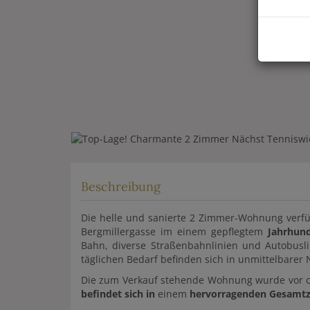
Beschreibung
Die helle und sanierte 2 Zimmer-Wohnung verf
Bergmillergasse im einem gepflegtem
Jahrhun
Bahn, diverse Straßenbahnlinien und Autobusli
täglichen Bedarf befinden sich in unmittelbarer 
Die zum Verkauf stehende Wohnung wurde vor ca.
befindet sich in
einem
hervorragenden Gesamtz