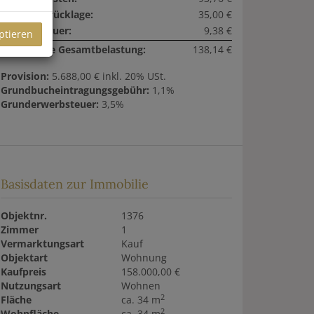
Reparaturrücklage:
35,00 €
Umsatzsteuer:
9,38 €
ptieren
monatliche Gesamtbelastung:
138,14 €
Provision:
5.688,00 € inkl. 20% USt.
Grundbucheintragungsgebühr:
1,1%
Grunderwerbsteuer:
3,5%
Basisdaten zur Immobilie
Objektnr.
1376
Zimmer
1
Vermarktungsart
Kauf
Objektart
Wohnung
Kaufpreis
158.000,00 €
Nutzungsart
Wohnen
2
Fläche
ca. 34 m
2
Wohnfläche
ca. 34 m