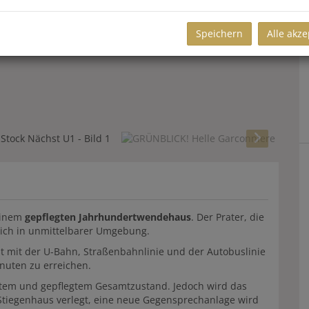
Speichern
Alle akze
einem
gepflegten Jahrhundertwendehaus
. Der Prater, die
sich in unmittelbarer Umgebung.
st mit der U-Bahn, Straßenbahnlinie und der Autobuslinie
inuten zu erreichen.
utem und gepflegtem Gesamtzustand. Jedoch wird das
 Stiegenhaus verlegt, eine neue Gegensprechanlage wird