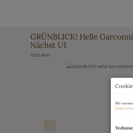
GRÜNBLICK! Helle Garconnie
Nächst U1
1020 Wien
Cookie
Wir verwen
Datenschu
Technis