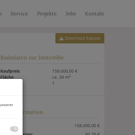
n
Service
Projekte
Jobs
Kontakt
Download Expose
Basisdaten zur Immobilie
Kaufpreis
158.000,00 €
2
Fläche
ca. 34 m
Zimmer
1
 unserer
Preisinformation
Kaufpreis:
158.000,00 €
Betriebskosten:
93,76 €