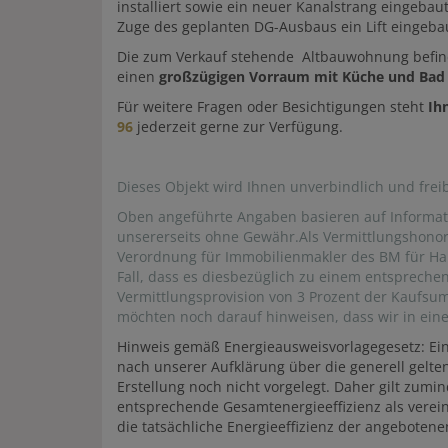
installiert sowie ein neuer Kanalstrang eingebaut
Zuge des geplanten DG-Ausbaus ein Lift eingeba
Die zum Verkauf stehende Altbauwohnung befind
einen
großzügigen Vorraum mit Küche und Bad
Für weitere Fragen oder Besichtigungen steht
Ih
96
jederzeit gerne zur Verfügung.
Dieses Objekt wird Ihnen unverbindlich und fre
Oben angeführte Angaben basieren auf Informat
unsererseits ohne Gewähr.Als Vermittlungshono
Verordnung für Immobilienmakler des BM für Han
Fall, dass es diesbezüglich zu einem entsprech
Vermittlungsprovision von 3 Prozent der Kaufsu
möchten noch darauf hinweisen, dass wir in ein
Hinweis gemäß Energieausweisvorlagegesetz: Ei
nach unserer Aufklärung über die generell gelten
Erstellung noch nicht vorgelegt. Daher gilt zum
entsprechende Gesamtenergieeffizienz als verei
die tatsächliche Energieeffizienz der angebotene