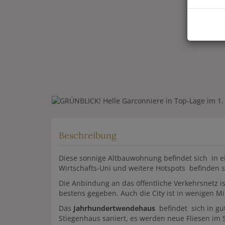
Beschreibung
Diese sonnige Altbauwohnung befindet sich in 
Wirtschafts-Uni und weitere Hotspots befinden 
Die Anbindung an das öffentliche Verkehrsnetz i
bestens gegeben. Auch die City ist in wenigen M
Das
Jahrhundertwendehaus
befindet sich in g
Stiegenhaus saniert, es werden neue Fliesen im