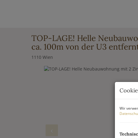
TOP-LAGE! Helle Neubauwo
ca. 100m von der U3 entfern
1110 Wien
Cookie
Wir verwen
Datenschu
Technis