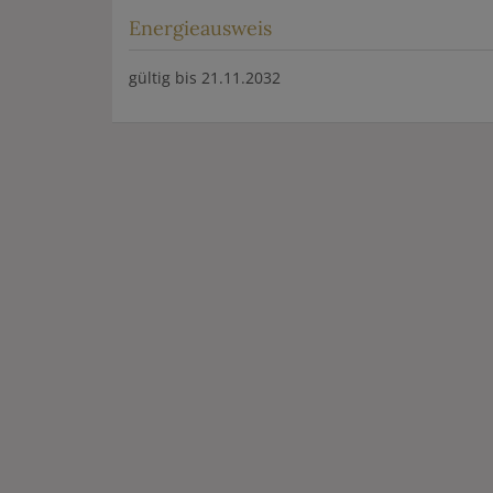
Energieausweis
gültig bis
21.11.2032