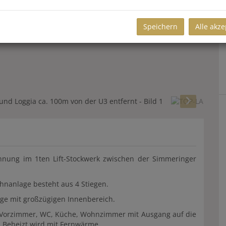
Speichern
Alle akze
nung im 1ten Lift-Stockwerk zwischen der Simmeringer
nanlage besteht aus 4 Stiegen.
age mit großzügigen Innenbereich.
 Vorzimmer, WC, Küche, Wohnzimmer mit Ausgang auf die
. Beheizt wird mit Fernwärme.