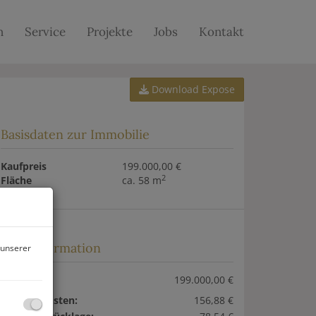
n
Service
Projekte
Jobs
Kontakt
Download Expose
Basisdaten zur Immobilie
Kaufpreis
199.000,00 €
2
Fläche
ca. 58 m
Preisinformation
 unserer
Kaufpreis:
199.000,00 €
Betriebskosten:
156,88 €