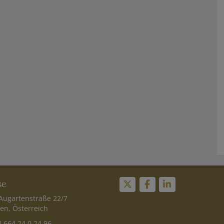
se
Augartenstraße 22/7
en, Österreich
 664 24 0 24 96