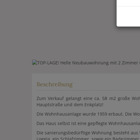
Beschreibung
Zum Verkauf gelangt eine ca. 58 m2 große Woh
Hauptstraße und dem Enkplatz!
Die Wohnhausanlage wurde 1959 erbaut. Die Woh
Das Haus selbst ist eine gepflegte Wohnhausanl
Die sanierungsbedürftige Wohnung besteht aus
Loggia, ein Schlafzimmer, sowie ein Badezimmer