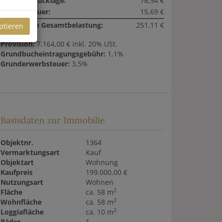
Reparaturrücklage:
78,54 €
Umsatzsteuer:
15,69 €
monatliche Gesamtbelastung:
251,11 €
ptieren
Provision:
7.164,00 € inkl. 20% USt.
Grundbucheintragungsgebühr:
1,1%
Grunderwerbsteuer:
3,5%
Basisdaten zur Immobilie
Objektnr.
1364
Vermarktungsart
Kauf
Objektart
Wohnung
Kaufpreis
199.000,00 €
Nutzungsart
Wohnen
2
Fläche
ca. 58 m
2
Wohnfläche
ca. 58 m
2
Loggiafläche
ca. 10 m
Bäder
1