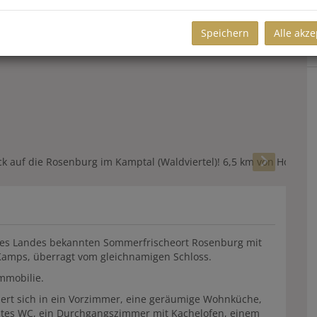
Speichern
Alle akze
 des Landes bekannten Sommerfrischeort Rosenburg mit
 Kamps, überragt vom gleichnamigen Schloss.
Immobilie.
dert sich in ein Vorzimmer, eine geräumige Wohnküche,
rates WC, ein Durchgangszimmer mit Kachelofen, einem