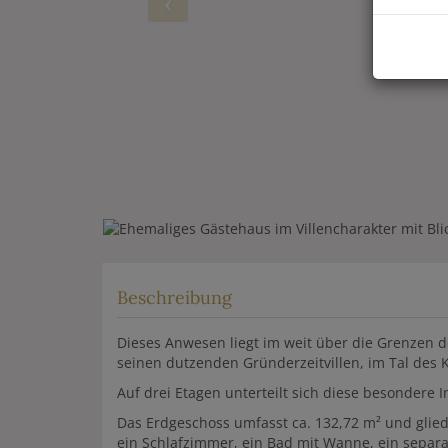
Beschreibung
Dieses Anwesen liegt im weit über die Grenzen
seinen dutzenden Gründerzeitvillen, im Tal des
Auf drei Etagen unterteilt sich diese besondere 
Das Erdgeschoss umfasst ca. 132,72 m² und glie
ein Schlafzimmer, ein Bad mit Wanne, ein sepa