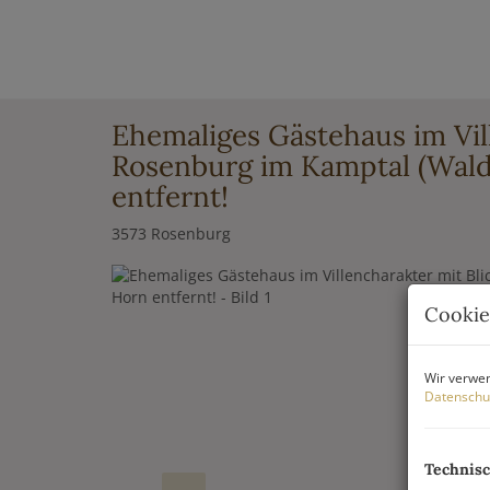
Ehemaliges Gästehaus im Vill
Rosenburg im Kamptal (Waldv
entfernt!
3573 Rosenburg
Cookie
Wir verwen
Datenschu
Technis