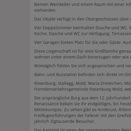
kleinen Weinkeller und einem Raum mit einer Inf
vorhanden.
Das Objekt verfügt in den Obergeschossen über c
Vier Doppelzimmer beinhalten Dusche und WC. W
Küche, Dusche und WC zur Verfügung. Terrassen
Vier Garagen bieten Platz für Sie oder Gäste. Auc
Diese Liegenschaft ist für eine Großfamilie gena
wohnen unter einem Dach bevorzugen oder wie e
Womöglich fühlen Sie sich angesprochen und ne
Bahn- und Busstation befinden sich direkt im Ort
Rosenburg, Stallegg, Mold, Maria Dreieichen, Mö
Fremdenverkehrsgemeinde Rosenburg-Mold, welche
Die ursprüngliche Burg aus dem 12. Jahrhundert 
Renaissance bekam sie ihr endgültiges, bis heut
Mitteleuropas. Zu sehen gibt es Armbrust, Ritt
Freiflugvorführungen der Falkner mit den Greifv
jährlich Zigtausende Besucher.
Das Kamptal ist eines der renommiertesten Wei