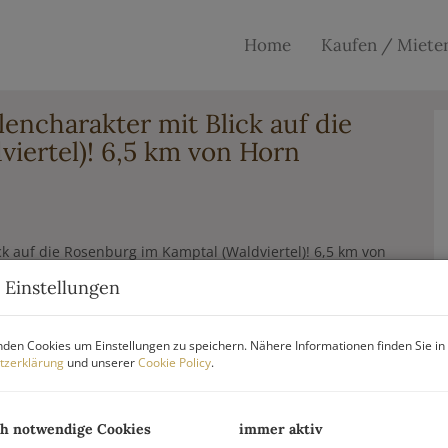
Home
Kaufen / Miete
encharakter mit Blick auf die
iertel)! 6,5 km von Horn
 Einstellungen
den Cookies um Einstellungen zu speichern. Nähere Informationen finden Sie in
tzerklärung
und unserer
Cookie Policy
.
ch notwendige Cookies
immer aktiv