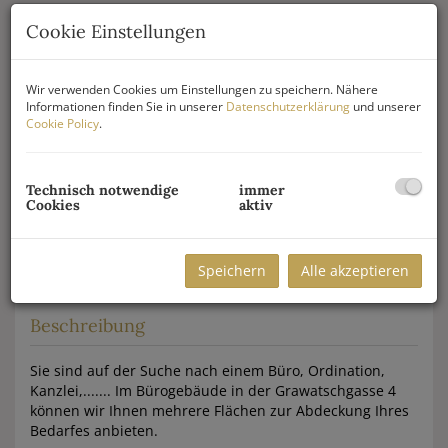
Cookie Einstellungen
Wir verwenden Cookies um Einstellungen zu speichern. Nähere
Informationen finden Sie in unserer
Datenschutzerklärung
und unserer
Cookie Policy
.
Technisch notwendige
immer
Cookies
aktiv
Speichern
Alle akzeptieren
Beschreibung
Sie sind auf der Suche nach einem Büro, Ordination,
Kanzlei,....... Im Bürogebäude in der Grawatschgasse 4
können wir Ihnen mehrere Flächen zur Abdeckung Ihres
Bedarfes anbieten.