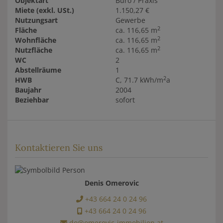
Objektart
Büro / Praxis
Miete (exkl. USt.)
1.150,27 €
Nutzungsart
Gewerbe
2
Fläche
ca. 116,65 m
2
Wohnfläche
ca. 116,65 m
2
Nutzfläche
ca. 116,65 m
WC
2
Abstellräume
1
2
HWB
C, 71.7 kWh/m
a
Baujahr
2004
Beziehbar
sofort
Kontaktieren Sie uns
Denis Omerovic
+43 664 24 0 24 96
+43 664 24 0 24 96
do@omerovic-immobilien.at