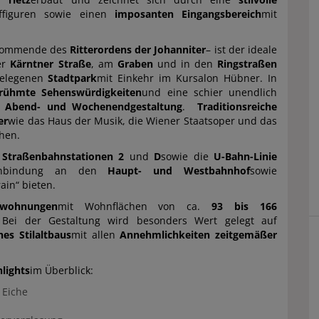
effiguren sowie einen
imposanten Eingangsbereich
mit
 Kommende des
Ritterordens der Johanniter
– ist der ideale
er
Kärntner Straße
, am
Graben
und in den
Ringstraßen
gelegenen
Stadtpark
mit Einkehr im Kursalon Hübner. In
erühmte Sehenswürdigkeiten
und eine schier unendlich
e
Abend- und Wochenendgestaltung
.
Traditionsreiche
er
wie das Haus der Musik, die Wiener Staatsoper und das
chen.
e
Straßenbahnstationen 2
und
D
sowie die
U-Bahn-Linie
e Anbindung an den
Haupt- und Westbahnhof
sowie
rain“ bieten.
swohnungen
mit Wohnflächen von ca.
93 bis 166
 Bei der Gestaltung wird besonders Wert gelegt auf
es Stilaltbaus
mit allen
Annehmlichkeiten zeitgemäßer
lights
im Überblick:
 Eiche