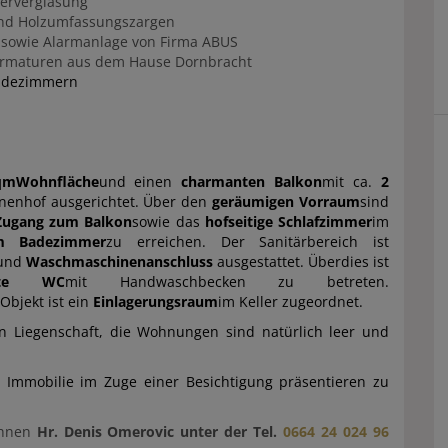
lierverglasung
 und Holzumfassungszargen
r sowie Alarmanlage von Firma ABUS
Armaturen aus dem Hause Dornbracht
Badezimmern
qm
Wohnfläche
und einen
charmanten Balkon
mit ca.
2
nnenhof ausgerichtet. Über den
geräumigen Vorraum
sind
Zugang zum Balkon
sowie das
hofseitige Schlafzimmer
im
m Badezimmer
zu erreichen. Der Sanitärbereich ist
und
Waschmaschinenanschluss
ausgestattet. Überdies ist
rate WC
mit Handwaschbecken zu betreten.
Objekt ist ein
Einlagerungsraum
im Keller zugeordnet.
n Liegenschaft, die Wohnungen sind natürlich leer und
 Immobilie im Zuge einer Besichtigung präsentieren zu
Ihnen
Hr. Denis Omerovic unter der Tel.
0664 24 024 96