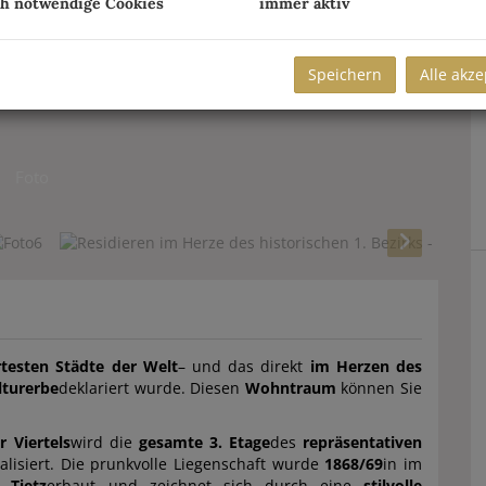
ch notwendige Cookies
immer aktiv
Speichern
Alle akze
Foto
rtesten Städte der Welt
– und das direkt
im Herzen des
turerbe
deklariert wurde. Diesen
Wohntraum
können Sie
r Viertels
wird die
gesamte 3. Etage
des
repräsentativen
talisiert. Die prunkvolle Liegenschaft wurde
1868/69
in im
l Tietz
erbaut und zeichnet sich durch eine
stilvolle