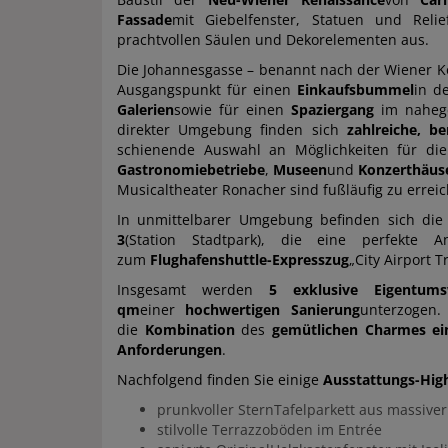
Fassade
mit Giebelfenster, Statuen und Reli
prachtvollen Säulen und Dekorelementen aus.
Die Johannesgasse – benannt nach der Wiener
Ausgangspunkt für einen
Einkaufsbummel
in d
Galerien
sowie für einen
Spaziergang
im nahe
direkter Umgebung finden sich
zahlreiche, b
schienende Auswahl an Möglichkeiten für di
Gastronomiebetriebe
,
Museen
und
Konzerthäus
Musicaltheater Ronacher sind fußläufig zu errei
In unmittelbarer Umgebung befinden sich di
3
(Station Stadtpark), die eine perfekt
zum
Flughafenshuttle-Expresszug
„City Airport T
Insgesamt werden
5 exklusive Eigentum
qm
einer
hochwertigen Sanierung
unterzogen.
die
Kombination
des
gemütlichen Charmes ein
Anforderungen
.
Nachfolgend finden Sie einige
Ausstattungs-High
prunkvoller SternTafelparkett aus massiver
stilvolle Terrazzoböden im Entrée