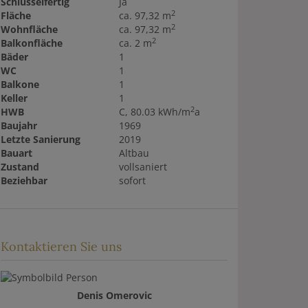
Schlüsselfertig
Ja
2
Fläche
ca. 97,32 m
2
Wohnfläche
ca. 97,32 m
2
Balkonfläche
ca. 2 m
Bäder
1
WC
1
Balkone
1
Keller
1
2
HWB
C, 80.03 kWh/m
a
Baujahr
1969
Letzte Sanierung
2019
Bauart
Altbau
Zustand
vollsaniert
Beziehbar
sofort
Kontaktieren Sie uns
Denis Omerovic