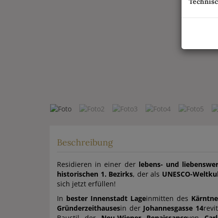
Technis
Beschreibung
Residieren in einer der
lebens- und liebenswe
historischen 1. Bezirks
, der als
UNESCO-Weltkul
sich jetzt erfüllen!
In
bester Innenstadt Lage
inmitten des
Kärntne
Gründerzeithauses
in der
Johannesgasse 14
revi
Baustil der
Neu-Wiener Renaissance
von
Car