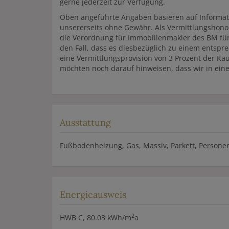
gerne jederzeit zur Verfügung.
Oben angeführte Angaben basieren auf Informat
unsererseits ohne Gewähr. Als Vermittlungshon
die Verordnung für Immobilienmakler des BM für
den Fall, dass es diesbezüglich zu einem entsp
eine Vermittlungsprovision von 3 Prozent der K
möchten noch darauf hinweisen, dass wir in ein
Ausstattung
Fußbodenheizung
Gas
Massiv
Parkett
Persone
Energieausweis
2
HWB
C, 80.03 kWh/m
a