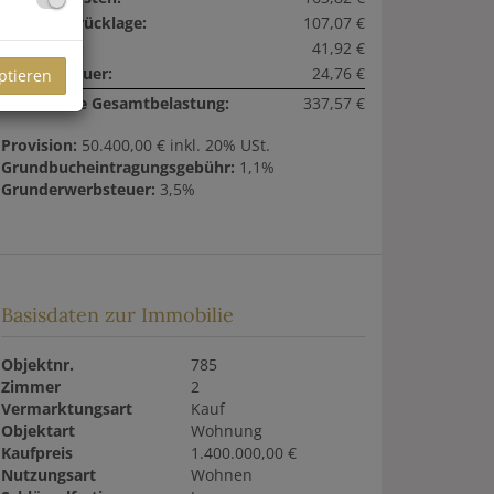
Reparaturrücklage:
107,07 €
Liftkosten:
41,92 €
Umsatzsteuer:
24,76 €
ptieren
monatliche Gesamtbelastung:
337,57 €
Provision:
50.400,00 € inkl. 20% USt.
Grundbucheintragungsgebühr:
1,1%
Grunderwerbsteuer:
3,5%
Basisdaten zur Immobilie
Objektnr.
785
Zimmer
2
Vermarktungsart
Kauf
Objektart
Wohnung
Kaufpreis
1.400.000,00 €
Nutzungsart
Wohnen