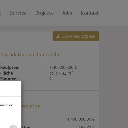
n
Service
Projekte
Jobs
Kontakt
Download Expose
Basisdaten zur Immobilie
Kaufpreis
1.400.000,00 €
2
Fläche
ca. 97,32 m
Zimmer
2
 unserer
Preisinformation
Kaufpreis:
1.400.000,00 €
Betriebskosten:
163,82 €