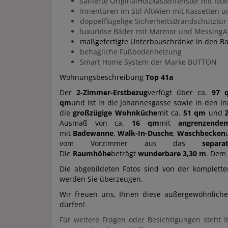
sanierte OriginalHolzkastenfenster mit Iso
Innentüren im Stil AltWien mit Kassetten
doppelflügelige SicherheitsBrandschutztü
luxuriöse Bäder mit Marmor und Messing
maßgefertigte Unterbauschränke in den 
behagliche Fußbodenheizung
Smart Home System der Marke BUTTON
Wohnungsbeschreibung
Top 41a
Der
2-Zimmer-Erstbezug
verfügt über ca.
97 
qm
und ist in die Johannesgasse sowie in den I
die
großzügige Wohnküche
mit ca.
51 qm
und
Ausmaß von ca.
16 qm
mit
angrenzende
mit
Badewanne
,
Walk-In-Dusche
,
Waschbecken
vom Vorzimmer aus das
sepa
Die
Raumhöhe
beträgt
wunderbare 3,30 m
. Dem 
Die abgebildeten Fotos sind von der komplette
werden Sie überzeugen.
Wir freuen uns, Ihnen diese außergewöhnliche
dürfen!
Für weitere Fragen oder Besichtigungen steht 