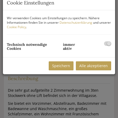
Cookie Einstellungen
Wir verwenden Cookies um Einstellungen zu speichern. Nähere
Informationen finden Sie in unserer
Datenschutzerklärung
und unserer
Cookie Policy
.
Technisch notwendige
immer
Cookies
aktiv
Speichern
Alle akzeptieren
Beschreibung
Die sehr gut aufgeteilte 2 Zimmerwohnung im 3ten
Stockwerk ohne Lift befindet sich in der Villagasse.
Sie bietet ein Vorzimmer, Abstellraum, Badezimmer mit
Badewanne und Waschmaschine, ein großes
Schlafzimmer, ein Wohnzimmer mit Französischem